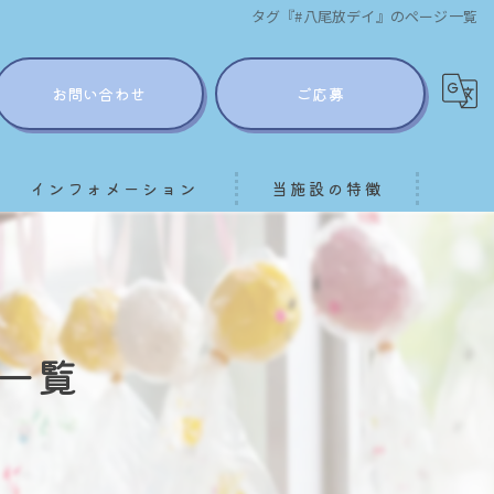
タグ『#八尾放デイ』のページ一覧
お問い合わせ
ご応募
インフォメーション
当施設の特徴
ブログ
野外活動
スタッフ
発達支援
一覧
採用情報
個別
グループワーク
求人