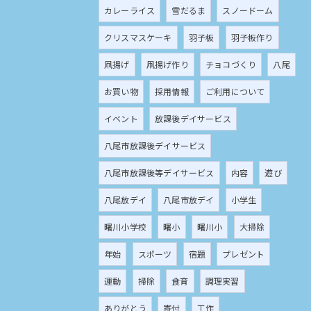
カレーライス
雪だるま
スノードーム
クリスマスケーキ
羽子板
羽子板作り
凧揚げ
凧揚げ作り
チョコづくり
八尾
お買い物
採用情報
ご利用について
イベント
放課後デイサービス
八尾市放課後デイサービス
八尾市放課後等デイサービス
内容
遊び
八尾放デイ
八尾市放デイ
小学生
曙川小学校
曙小
曙川小
大掃除
年始
スポーツ
宿題
プレゼント
運動
掃除
食育
調理実習
ありがとう
寄付
工作