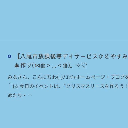
【八尾市放課後等デイサービスひとやすみ
🎄作り(⋈◍＞◡＜◍)。✧♡
みなさん、こんにちわ(｡)ﾉｺﾝﾁｬホームページ・ブロ
｀)☆今日のイベントは、”クリスマスリースを作ろう
めたり・…