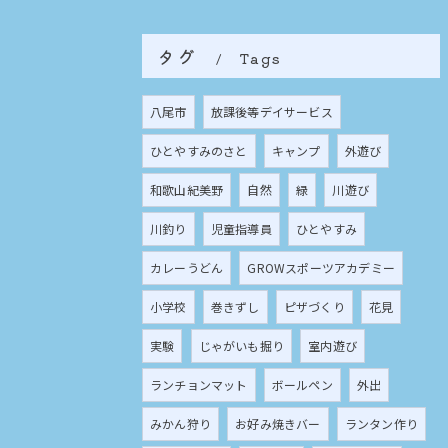
タグ
Tags
八尾市
放課後等デイサービス
ひとやすみのさと
キャンプ
外遊び
和歌山紀美野
自然
緑
川遊び
川釣り
児童指導員
ひとやすみ
カレーうどん
GROWスポーツアカデミー
小学校
巻きずし
ピザづくり
花見
実験
じゃがいも掘り
室内遊び
ランチョンマット
ボールペン
外出
みかん狩り
お好み焼きバー
ランタン作り