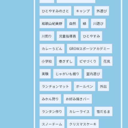
ひとやすみのさと
キャンプ
外遊び
和歌山紀美野
自然
緑
川遊び
川釣り
児童指導員
ひとやすみ
カレーうどん
GROWスポーツアカデミー
小学校
巻きずし
ピザづくり
花見
実験
じゃがいも掘り
室内遊び
ランチョンマット
ボールペン
外出
みかん狩り
お好み焼きバー
ランタン作り
カレーライス
雪だるま
スノードーム
クリスマスケーキ