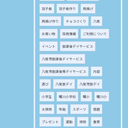
羽子板
羽子板作り
凧揚げ
凧揚げ作り
チョコづくり
八尾
お買い物
採用情報
ご利用について
イベント
放課後デイサービス
八尾市放課後デイサービス
八尾市放課後等デイサービス
内容
遊び
八尾放デイ
八尾市放デイ
小学生
曙川小学校
曙小
曙川小
大掃除
年始
スポーツ
宿題
プレゼント
運動
掃除
食育