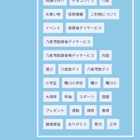
凧揚げ作り
チョコづくり
八尾
お買い物
採用情報
ご利用について
イベント
放課後デイサービス
八尾市放課後デイサービス
八尾市放課後等デイサービス
内容
遊び
八尾放デイ
八尾市放デイ
小学生
曙川小学校
曙小
曙川小
大掃除
年始
スポーツ
宿題
プレゼント
運動
掃除
食育
調理実習
ありがとう
寄付
工作