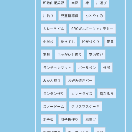
和歌山紀美野
自然
緑
川遊び
川釣り
児童指導員
ひとやすみ
カレーうどん
GROWスポーツアカデミー
小学校
巻きずし
ピザづくり
花見
実験
じゃがいも掘り
室内遊び
ランチョンマット
ボールペン
外出
みかん狩り
お好み焼きバー
ランタン作り
カレーライス
雪だるま
スノードーム
クリスマスケーキ
羽子板
羽子板作り
凧揚げ